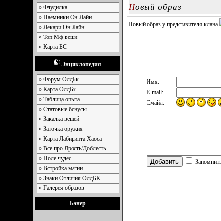
Новый образ
» Флудилка
» Наемники Он-Лайн
Новый образ у представителя клана
» Лекари Он-Лайн
» Топ Мф вещи
» Карта БС
Энциклопедия
» Форум ОлдБк
Имя:
» Карта ОлдБк
E-mail:
» Таблица опыта
Смайл:
» Статовые бонусы
» Закалка вещей
» Заточка оружия
» Карта Лабиринта Хаоса
» Все про Ярость/Доблесть
» Поле чудес
Запомнит
» Встройка магии
» Знаки Отличия ОлдБК
» Галерея образов
Банер