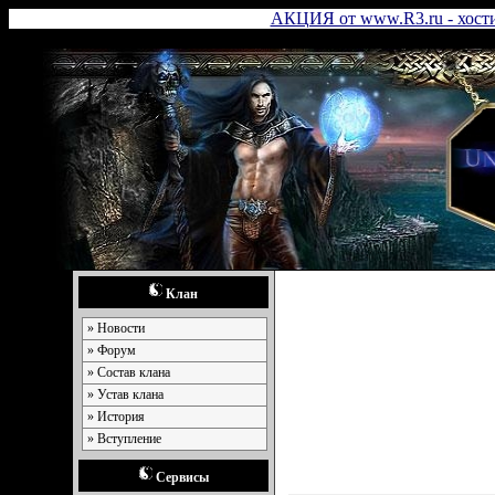
АКЦИЯ от www.R3.ru - хостин
Клан
» Новости
» Форум
» Состав клана
» Устав клана
» История
» Вступление
Сервисы