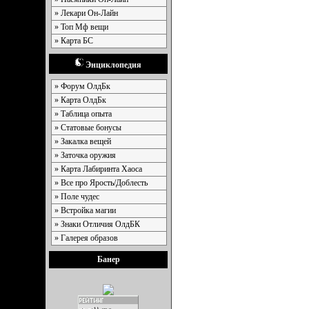
» Лекари Он-Лайн
» Топ Мф вещи
» Карта БС
Энциклопедия
» Форум ОлдБк
» Карта ОлдБк
» Таблица опыта
» Статовые бонусы
» Закалка вещей
» Заточка оружия
» Карта Лабиринта Хаоса
» Все про Ярость/Доблесть
» Поле чудес
» Встройка магии
» Знаки Отличия ОлдБК
» Галерея образов
Банер