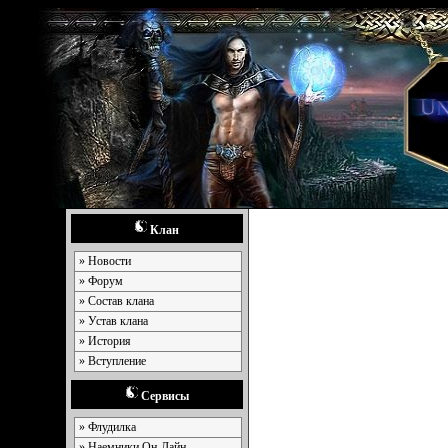
Клан
» Новости
» Форум
» Состав клана
» Устав клана
» История
» Вступление
Сервисы
» Флудилка
» Наемники Он-Лайн